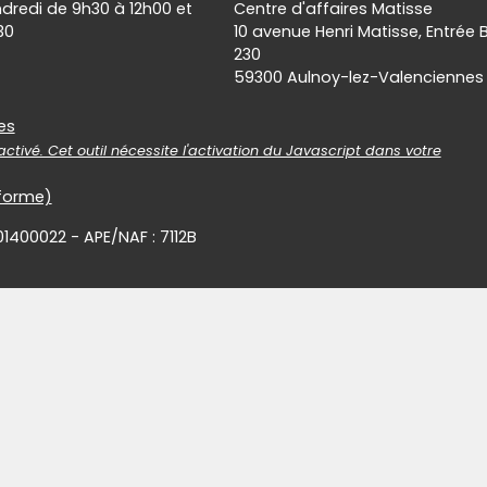
ndredi de 9h30 à 12h00 et
Centre d'affaires Matisse
30
10 avenue Henri Matisse, Entrée 
230
59300 Aulnoy-lez-Valenciennes
es
es
ctivé. Cet outil nécessite l'activation du Javascript dans votre
nforme)
01400022 - APE/NAF : 7112B