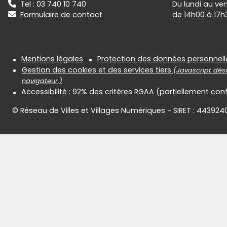
Tel : 03 740 10 740
Du lundi au ve
Formulaire de contact
de 14h00 à 17h
Informations réglementair
Mentions légales
Protection des données personnell
Gestion des cookies et des services tiers
(Javascript désa
navigateur.)
Accessibilité : 92% des critères RGAA (partiellement co
© Réseau de Villes et Villages Numériques - SIRET : 443924