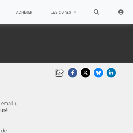
ADHÉRER
LES OUTILS
email ).
cusé
o de