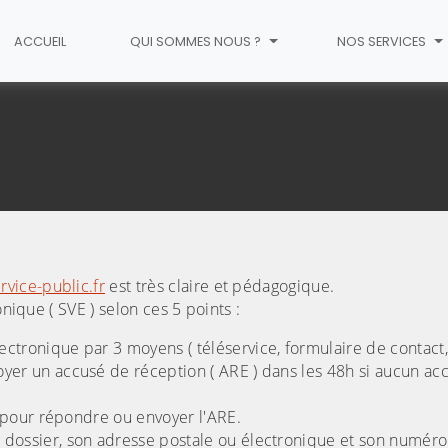
ACCUEIL
QUI SOMMES NOUS ?
NOS SERVICES
a loi SVE
vice-public.fr
est très claire et pédagogique.
nique ( SVE ) selon ces 5 points :
ectronique par 3 moyens ( téléservice, formulaire de contact, 
voyer un accusé de réception ( ARE ) dans les 48h si aucun ac
és pour répondre ou envoyer l'ARE.
du dossier, son adresse postale ou électronique et son numér