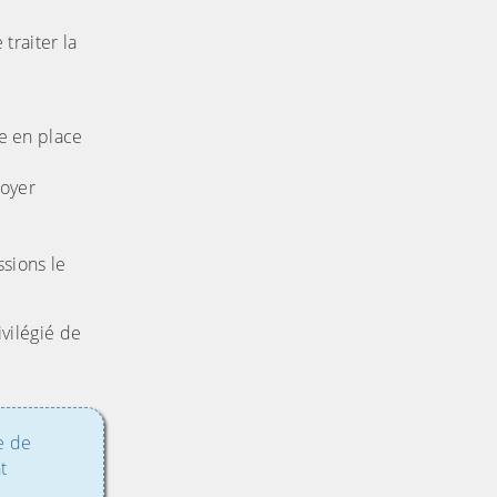
traiter la
e en place
voyer
ssions le
vilégié de
e de
t