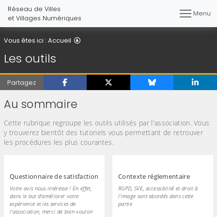
Réseau de Villes
Menu
et Villages Numériques
Les outils
Vous êtes ici :
Accueil
Les outils
Partagez
Au sommaire
Cette rubrique regroupe les outils utilisés par l'association. Vous
y trouverez bientôt des tutoriels vous permettant de retrouver
les procédures les plus courantes.
Questionnaire de satisfaction
Contexte réglementaire
Votre avis nous intéresse ! En effet,
RGPD, SVE, accessibilité et droit à
dans le but d'améliorer votre
l'image sont abordés dans cette
expérience et les services de
partie
l'association, merci de bien vouloir