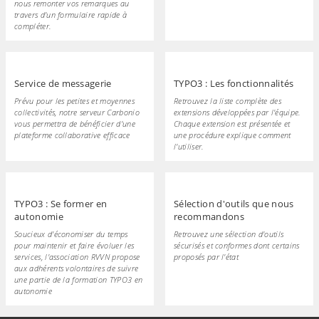
nous remonter vos remarques au
travers d'un formulaire rapide à
compléter.
Service de messagerie
TYPO3 : Les fonctionnalités
Prévu pour les petites et moyennes
Retrouvez la liste complète des
collectivités, notre serveur Carbonio
extensions développées par l'équipe.
vous permettra de bénéficier d'une
Chaque extension est présentée et
plateforme collaborative efficace
une procédure explique comment
l'utiliser.
TYPO3 : Se former en
Sélection d'outils que nous
autonomie
recommandons
Soucieux d'économiser du temps
Retrouvez une sélection d'outils
pour maintenir et faire évoluer les
sécurisés et conformes dont certains
services, l'association RVVN propose
proposés par l'état
aux adhérents volontaires de suivre
une partie de la formation TYPO3 en
autonomie