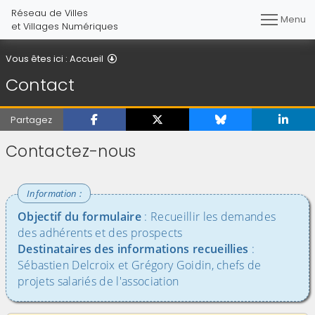
Réseau de Villes
Menu
et Villages Numériques
Contact
Vous êtes ici :
Accueil
Contact
Partagez
Contactez-nous
Objectif du formulaire
: Recueillir les demandes
des adhérents et des prospects
Destinataires des informations recueillies
:
Sébastien Delcroix et Grégory Goidin, chefs de
projets salariés de l'association