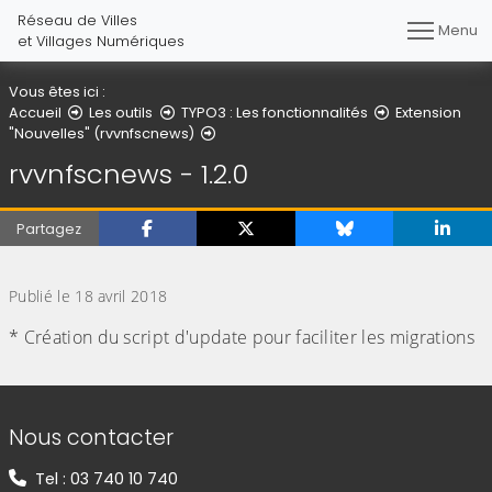
Réseau de Villes
Menu
et Villages Numériques
Vous êtes ici :
Accueil
Les outils
TYPO3 : Les fonctionnalités
Extension
Détail de l'article
"Nouvelles" (rvvnfscnews)
rvvnfscnews - 1.2.0
Partagez
(Cliquez sur l'image pour l'agrandir)
Publié le 18 avril 2018
* Création du script d'update pour faciliter les migrations
Informations de contact
Nous contacter
Tel : 03 740 10 740