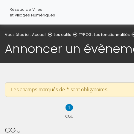
Réseau de Villes
et Villages Numériques
Vous êtes ici :
Accueil
Les outils
TYPO3 : Les fonctionnalités
Annoncer un évènem
Les champs marqués de
*
sont obligatoires.
Étape
sur 3
1
CGU
CGU