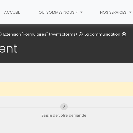
ACCUEIL
QUI SOMMES NOUS ?
NOS SERVICES
An
Extension "Formulaires" (rvvnfscforms)
La communication
ent
Étape
sur 3
2
Saisie de votre demande