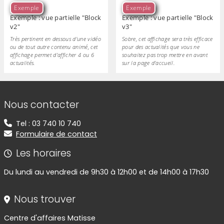
Exemple
Exemple
Exemple : vue partielle "Block
Exemple : vue partielle "Block
v2"
v3"
Très pertinent en dessous d'une vidéo
Sobre, cet affichage sera très efficace
ou de tout autre contenu animé, cet
pour des actualités que vous ne
affichage permet d'afficher 4 ou 6
souhaitez pas trop mettre en avant
actualités.
sur la page d'accueil.
Informations de contact
Nous contacter
Tel : 03 740 10 740
Formulaire de contact
Les horaires
Du lundi au vendredi de 9h30 à 12h00 et de 14h00 à 17h30
Nous trouver
Centre d'affaires Matisse