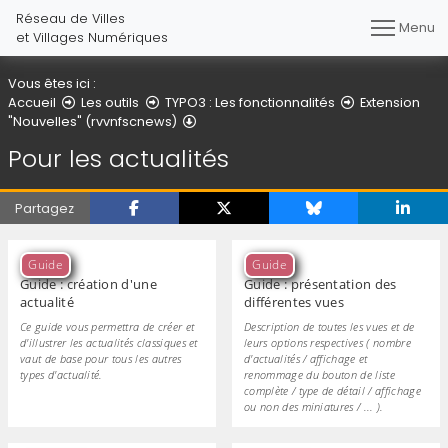
Réseau de Villes
Menu
et Villages Numériques
Vous êtes ici :
Accueil
Les outils
TYPO3 : Les fonctionnalités
Extension
Pour les actualités
"Nouvelles" (rvvnfscnews)
Pour les actualités
Partagez
Guide
Guide
Guide : création d'une
Guide : présentation des
actualité
différentes vues
Ce guide vous permettra de créer et
Description de toutes les vues et de
d'illustrer les actualités classiques et
leurs options respectives ( nombre
vaut de base pour tous les autres
d'actualités / affichage et
types d'actualité.
renommage du bouton de liste
complète / type de détail / affichage
ou non des miniatures / ... ).