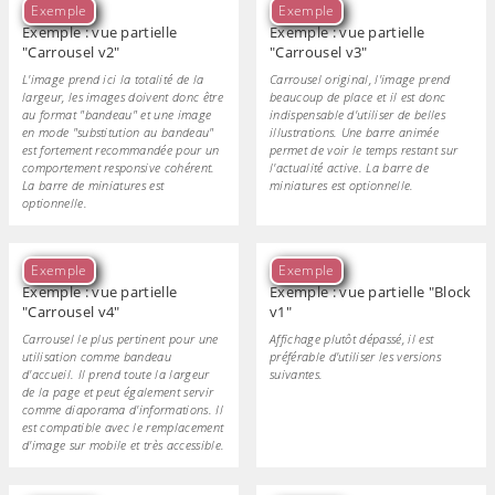
Exemple
Exemple
Exemple : vue partielle
Exemple : vue partielle
"Carrousel v2"
"Carrousel v3"
L'image prend ici la totalité de la
Carrousel original, l'image prend
largeur, les images doivent donc être
beaucoup de place et il est donc
au format "bandeau" et une image
indispensable d'utiliser de belles
en mode "substitution au bandeau"
illustrations. Une barre animée
est fortement recommandée pour un
permet de voir le temps restant sur
comportement responsive cohérent.
l'actualité active. La barre de
La barre de miniatures est
miniatures est optionnelle.
optionnelle.
Exemple
Exemple
Exemple : vue partielle
Exemple : vue partielle "Block
"Carrousel v4"
v1"
Carrousel le plus pertinent pour une
Affichage plutôt dépassé, il est
utilisation comme bandeau
préférable d'utiliser les versions
d'accueil. Il prend toute la largeur
suivantes.
de la page et peut également servir
comme diaporama d'informations. Il
est compatible avec le remplacement
d'image sur mobile et très accessible.