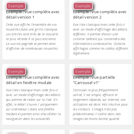
Exemple
Exemple
Exemple : vue complète avec
Exemple : vue complète avec
détail version 1
détail version 2
Cette vue affiche l'ensemble de vos
Vue liste classique mais cette fois-ci
nouvelles dans une grille classique.
avec un mode d'affichage des détails
Les articles sont triés de la nouvelle
différent. Il permet d'avoir une
la plus récente à la plus ancienne.
colonne latérale qui contiendra des
La vue est paginée et permet donc
informations contextuelles. Certains
d'afficher de nombreuses nouvelles.
affichages comme les vidéos différent
légèrement.
Exemple
Exemple
Exemple : vue complète avec
Exemple : vue partielle
détail en fenêtre modale
"Carrousel v1"
Vue liste classique mais cette fois-ci
Carrousel le plus fréquemment
avec un mode d'affichage des détails
utilisé, il est simple, efficace et
qui permet de rester sur la liste. En
largement répandu sur Internet, son
effet, le détail s'ouvre ( uniquement
utilisation est donc très intuitive pour
sur ordinateur ) dans une fenêtre
les visiteurs. L'image n'est pas
modale et permet ainsi d'accélérer la
prédominante, il tolère donc des
navigation dans les actualités.
images de moins bonne qualité.